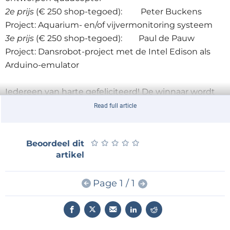
2e prijs
(€ 250 shop-tegoed): Peter Buckens
Project: Aquarium- en/of vijvermonitoring systeem
3e prijs
(€ 250 shop-tegoed): Paul de Pauw
Project: Dansrobot-project met de Intel Edison als
Arduino-emulator
Iedereen van harte gefeliciteerd! De winnaar wordt
nog uitgenodigd op het Elektor-kasteel, waar hij een
Read full article
persoonlijke rondleiding krijgt en zijn project mag
presenteren voor Elektor.TV
★
★
★
★
★
★
★
★
★
★
Beoordeel dit
artikel
Page 1 / 1