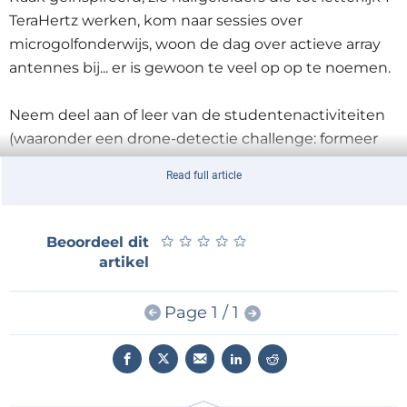
TeraHertz werken, kom naar sessies over
microgolfonderwijs, woon de dag over actieve array
antennes bij... er is gewoon te veel op op te noemen.
Neem deel aan of leer van de studentenactiviteiten
(waaronder een drone-detectie challenge: formeer
een team en laat in de Jaarbeurs zien hoe goed jóuw
Read full article
oplossing werkt), drie forums (het Defence, Security
and Space Forum over Space Situational Awareness,
het Automotive Forum, over golfvormen en artificiële
★
★
★
★
★
★
★
★
★
★
Beoordeel dit
intelligentie in automotive radar, en het nieuwe 5G
artikel
Forum dat de afstand tussen business en techniek
zal overbruggen), een unieke workshop over
Page 1 / 1
Quantum Computing voor elektrotechnici, en
eigenlijk op ieder moment van de week is er wel iets
over 5G.