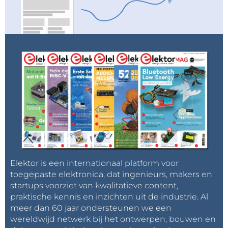
grootste namen en het uitgebreidste netwerk.
State-of-the-Art Technologie – Hier laten de
bedrijven hun laatste producten en innovaties
zien, kun je hands-on demonstraties bijwonen
en diep-inhoudelijk praten met de industriële
experts.
Technische Workshops – Krijg uit de eerste
hand technische adviezen van bedrijven die de
wereld de toekomst in leiden.
MicroApps – Woon het jaarlijkse Europese
Microgolf Week Microwave Application Seminar
bij, met intrigerende presentaties over
Elektor is een internationaal platform voor
toegepaste microgolftechniek.
toegepaste elektronica, dat ingenieurs, makers en
startups voorziet van kwalitatieve content,
praktische kennis en inzichten uit de industrie. Al
Ga naar
www.eumweek.com
om je te registreren
meer dan 60 jaar ondersteunen we een
voor de GRATIS beurs!
wereldwijd netwerk bij het ontwerpen, bouwen en