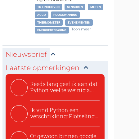
TU EINDHOVEN
SENSOREN
METEN
ACCU
HOOGSPANNING
THERMOMETER
EVENEMENTEN
Toon meer
ENERGIEBESPARING
Nieuwsbrief
Laatste opmerkingen
Reeds lang geef ik aan dat
Python veel te weinig a...
Ik vind Python een
verschrikking: Plotseling
zijn...
Of gewoon binnen google