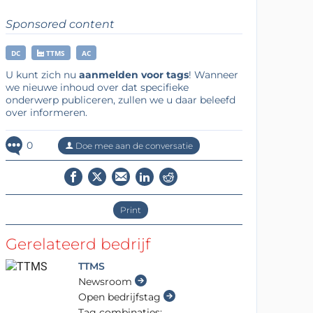
Sponsored content
DC
TTMS
AC
U kunt zich nu
aanmelden voor tags
! Wanneer
we nieuwe inhoud over dat specifieke
onderwerp publiceren, zullen we u daar beleefd
over informeren.
0
Doe mee aan de conversatie
Print
Gerelateerd bedrijf
TTMS
Newsroom
Open bedrijfstag
Tag combinaties: