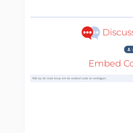
Discus
V
Embed Cod