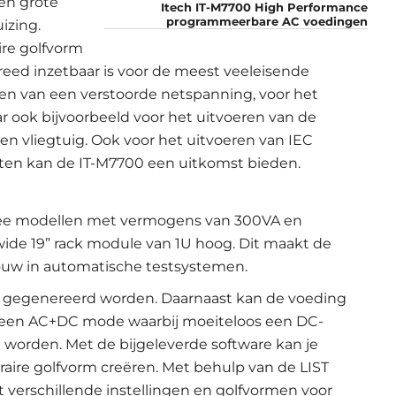
en grote
Itech IT-M7700 High Performance
programmeerbare AC voedingen
izing.
re golfvorm
reed inzetbaar is voor de meest veeleisende
ren van een verstoorde netspanning, voor het
r ook bijvoorbeeld voor het uitvoeren van de
en vliegtuig. Ook voor het uitvoeren van IEC
aten kan de IT-M7700 een uitkomst bieden.
 twee modellen met vermogens van 300VA en
ide 19” rack module van 1U hoog. Dit maakt de
bouw in automatische testsystemen.
z gegenereerd worden. Daarnaast kan de voeding
fs een AC+DC mode waarbij moeiteloos een DC-
worden. Met de bijgeleverde software kan je
raire golfvorm creëren. Met behulp van de LIST
verschillende instellingen en golfvormen voor