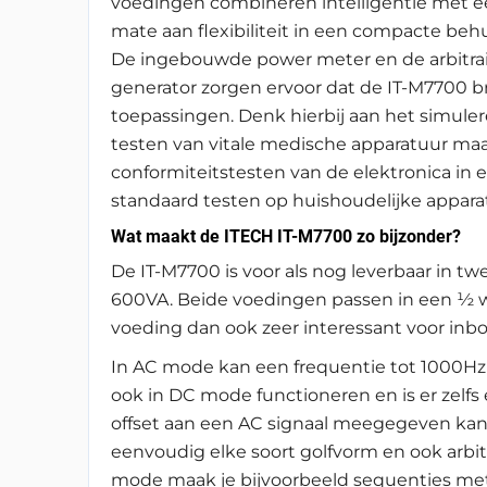
voedingen combineren intelligentie met e
mate aan flexibiliteit in een compacte behu
De ingebouwde power meter en de arbitrai
generator zorgen ervoor dat de IT-M7700 b
toepassingen. Denk hierbij aan het simule
testen van vitale medische apparatuur maa
conformiteitstesten van de elektronica in e
standaard testen op huishoudelijke appar
Wat maakt de ITECH IT-M7700 zo bijzonder?
De IT-M7700 is voor als nog leverbaar in
600VA. Beide voedingen passen in een ½ w
voeding dan ook zeer interessant voor in
In AC mode kan een frequentie tot 1000H
ook in DC mode functioneren en is er zel
offset aan een AC signaal meegegeven kan 
eenvoudig elke soort golfvorm en ook arbit
mode maak je bijvoorbeeld sequenties met 