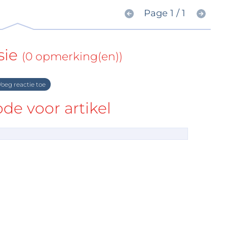
Page 1 / 1
sie
(0 opmerking(en))
oeg reactie toe
e voor artikel