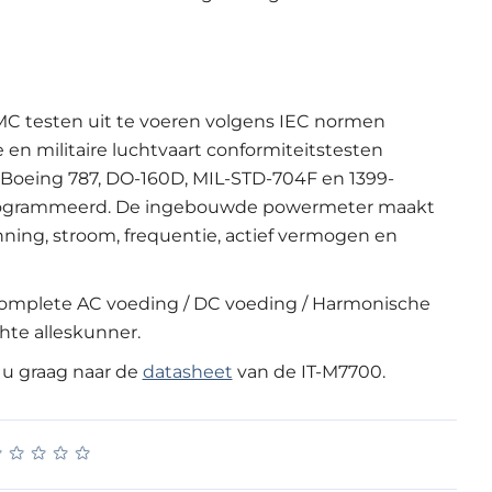
C testen uit te voeren volgens IEC normen
e en militaire luchtvaart conformiteitstesten
Boeing 787, DO-160D, MIL-STD-704F en 1399-
eprogrammeerd. De ingebouwde powermeter maakt
ning, stroom, frequentie, actief vermogen en
 complete AC voeding / DC voeding / Harmonische
hte alleskunner.
j u graag naar de
datasheet
van de IT-M7700.
★
★
★
★
★
★
★
★
★
★