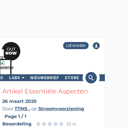
Lid worden
RO
LABS
NIEUWSBRIEF
STORE
eken
Artikel Essentiële Aspecten
26 maart 2020
Door
TTMS .
op
Stroomvoorziening
Page 1 / 1
Beoordeling
★
★
★
★
★
★
★
★
★
★
(0 x)