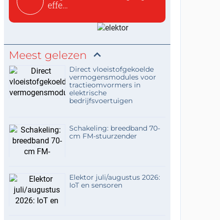
effe
zoeken:https://www.ti...
Meest gelezen
Direct vloeistofgekoelde
vermogensmodules voor
tractieomvormers in
elektrische
bedrijfsvoertuigen
Schakeling: breedband 70-
cm FM-stuurzender
Elektor juli/augustus 2026:
IoT en sensoren