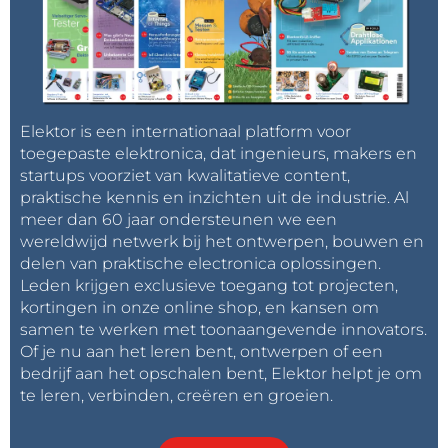
Een 3D-aanzicht van de kleine print voor zonne-energie.
Tagmelding:
Abonneer u op de tag
Inschrijven
PCB ontwerp
en u ontvangt een e-
Elektor is een internationaal platform voor
mail zodra er een nieuw item hierover op onze
toegepaste elektronica, dat ingenieurs, makers en
website wordt gepubliceerd!
startups voorziet van kwalitatieve content,
praktische kennis en inzichten uit de industrie. Al
meer dan 60 jaar ondersteunen we een
wereldwijd netwerk bij het ontwerpen, bouwen en
delen van praktische electronica oplossingen.
Leden krijgen exclusieve toegang tot projecten,
kortingen in onze online shop, en kansen om
samen te werken met toonaangevende innovators.
Of je nu aan het leren bent, ontwerpen of een
bedrijf aan het opschalen bent, Elektor helpt je om
te leren, verbinden, creëren en groeien.