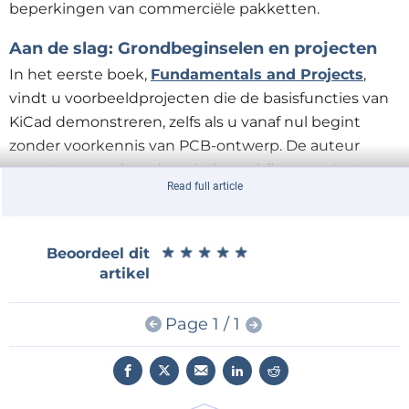
beperkingen van commerciële pakketten.
Aan
de slag: Grondbeginselen en projecten
In het eerste boek,
Fundamentals and Projects
,
vindt u voorbeeldprojecten die de basisfuncties van
KiCad demonstreren, zelfs als u vanaf nul begint
zonder voorkennis van PCB-ontwerp. De auteur
neemt u mee door de gehele workflow, van het
Read full article
invoeren van schema's tot de details van het
finaliseren van bestanden voor PCB-productie, en
biedt praktische en ongecompliceerde begeleiding
★
★
★
★
★
★
★
★
★
★
Beoordeel dit
onderweg.
artikel
Page 1 / 1
KiCad is een suite van toepassingen.
Vaardigheden
uitbreiden: Gevorderde