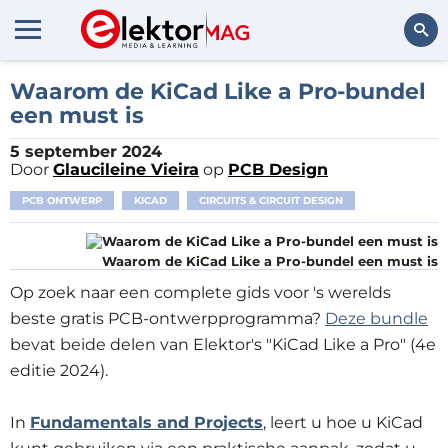
Zoeken
Waarom de KiCad Like a Pro-bundel
een must is
5 september 2024
Door
Glaucileine Vieira
op
PCB Design
PCB ONTWERP
KICAD
CIRCUITS & CIRCUIT DESIGN
Waarom de KiCad Like a Pro-bundel een must is
Op zoek naar een complete gids voor 's werelds
beste gratis PCB-ontwerpprogramma?
Deze bundle
bevat beide delen van Elektor's "KiCad Like a Pro" (4e
editie 2024).
In
Fundamentals and Projects
, leert u hoe u KiCad