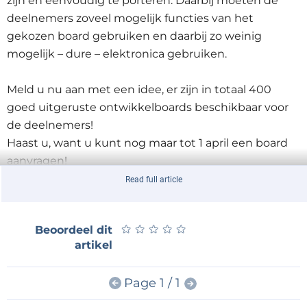
zijn en eenvoudig te porteren. Daarbij moeten de
deelnemers zoveel mogelijk functies van het
gekozen board gebruiken en daarbij zo weinig
mogelijk – dure – elektronica gebruiken.
Meld u nu aan met een idee, er zijn in totaal 400
goed uitgeruste ontwikkelboards beschikbaar voor
de deelnemers!
Haast u, want u kunt nog maar tot 1 april een board
aanvragen!
Read full article
Registratie, deelnamevoorwaarden en verdere
informatie
★
★
★
★
★
★
★
★
★
★
Beoordeel dit
artikel
Page 1 / 1