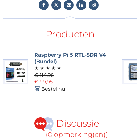
komt uitgebreid aan bod. Bekijk de video hieronder
en krijg alvast een voorproefje van waar Placitech aan
werkt, met een nieuw project waarin een transparant
OLED-display en een Xiao SAMD21-microcontroller
Producten
worden gebruikt:
Raspberry Pi 5 RTL-SDR V4
(Bundel)
★
★
★
★
★
€ 114,95
€ 99,95
Bestel nu!
Discussie
Ontdek meer DIY-elektronica
(0 opmerking(en))