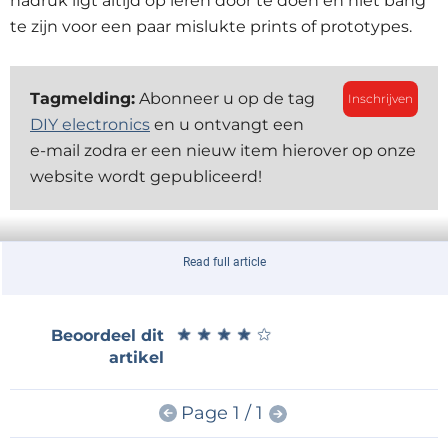
nadruk ligt altijd op leren door te doen en niet bang
te zijn voor een paar mislukte prints of prototypes.
Tagmelding:
Abonneer u op de tag
Inschrijven
DIY electronics
en u ontvangt een
e-mail zodra er een nieuw item hierover op onze
website wordt gepubliceerd!
Read full article
Alessandro deelt zijn ervaringen als contentcreator:
van zijn beginperiode tot zijn inspiratiebronnen en
productieproces. Hij bespreekt 3D-printen, van
★
★
★
★
★
★
★
★
★
★
Beoordeel dit
vroege frustraties tot zijn huidige favoriete printer, de
artikel
Sovol SV06. Keuzes in filament, mechanische
uitdagingen en hoe je behuizingen ontwerpt die bij
Page 1 / 1
je printplaat passen in plaats van andersom – alles