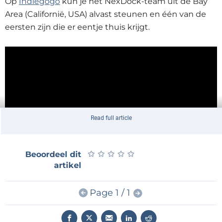
Op
Indiegogo
kun je het NexDock-team uit de Bay
Area (Californië, USA) alvast steunen en één van de
eersten zijn die er eentje thuis krijgt.
Read full article
★
★
★
★
★
★
★
★
★
★
Beoordeel dit
artikel
Page 1 / 1