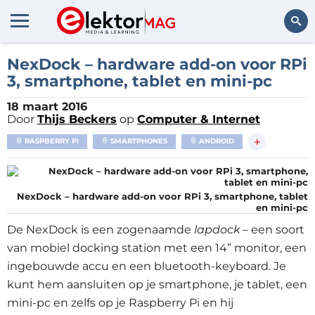
Zoeken
NexDock – hardware add-on voor RPi
3, smartphone, tablet en mini-pc
18 maart 2016
Door
Thijs Beckers
op
Computer & Internet
+
RASPBERRY PI
SMARTPHONES
ANDROID
NexDock – hardware add-on voor RPi 3, smartphone, tablet
en mini-pc
De NexDock is een zogenaamde
lapdock
– een soort
van mobiel docking station met een 14” monitor, een
ingebouwde accu en een bluetooth-keyboard. Je
kunt hem aansluiten op je smartphone, je tablet, een
mini-pc en zelfs op je Raspberry Pi en hij