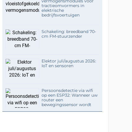
vermogensmodules voor
tractieomvormers in
elektrische
bedrijfsvoertuigen
Schakeling: breedband 70-
cm FM-stuurzender
Elektor juli/augustus 2026:
IoT en sensoren
Persoonsdetectie via wifi
op een ESP32: Wanneer uw
router een
bewegingssensor wordt