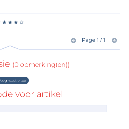
★
★
★
★
★
★
★
★
★
★
Page 1 / 1
sie
(0 opmerking(en))
oeg reactie toe
e voor artikel