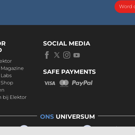
Word o
OR
SOCIAL MEDIA
D
ektor
r Magazine
SAFE PAYMENTS
 Labs
r Shop
en
bij Elektor
ONS
UNIVERSUM