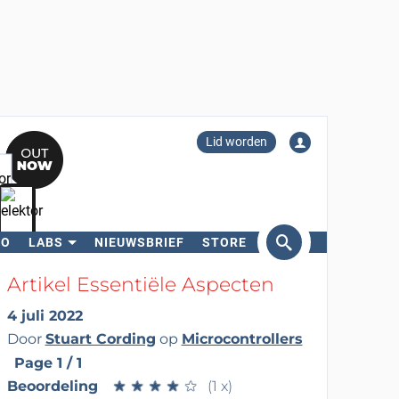
Lid worden
RO
LABS
NIEUWSBRIEF
STORE
eken
Artikel Essentiële Aspecten
4 juli 2022
Door
Stuart Cording
op
Microcontrollers
Page 1 / 1
Beoordeling
★
★
★
★
★
★
★
★
★
★
(1 x)