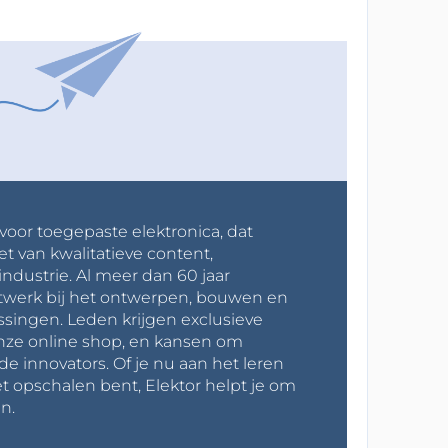
 voor toegepaste elektronica, dat
et van kwalitatieve content,
industrie. Al meer dan 60 jaar
werk bij het ontwerpen, bouwen en
ssingen. Leden krijgen exclusieve
onze online shop, en kansen om
innovators. Of je nu aan het leren
t opschalen bent, Elektor helpt je om
n.