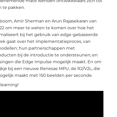
toenemende mate wenden ontwikkelaars zich tot
n te pakken.
boom, Amir Sherman en Arun Rajasekaran van
22 om meer te weten te komen over hoe het
aliseert bij het gebruik van edge-gebaseerde
prek gaat over het implementatieproces, van
 modellen; hun partnerschappen met
oducten bij de introductie te ondersteunen; en
ingen die Edge Impulse mogelijk maakt. En om
jkje bij een nieuwe Renesas MPU, de R2/V2L, die
ogelijk maakt met 150 beelden per seconde.
learning!