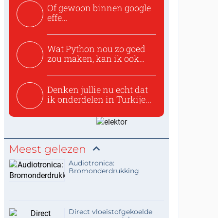
Of gewoon binnen google
effe
zoeken:https://www.ti...
Wat Python nou zo goed
zou maken, kan ik ook
niet...
Denken jullie nu echt dat
ik onderdelen in Turkije...
Meest gelezen
Audiotronica:
Bromonderdrukking
Direct vloeistofgekoelde