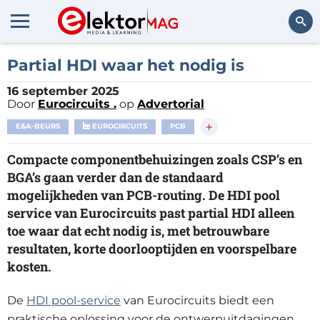
Zoeken
Partial HDI waar het nodig is
16 september 2025
Door
Eurocircuits .
op
Advertorial
+
E&A-BEURS
EUROCIRCUITS
PCB
Compacte componentbehuizingen zoals CSP’s en
BGA’s gaan verder dan de standaard
mogelijkheden van PCB-routing. De HDI pool
service van Eurocircuits past partial HDI alleen
toe waar dat echt nodig is, met betrouwbare
resultaten, korte doorlooptijden en voorspelbare
kosten.
De
HDI pool-service
van Eurocircuits biedt een
praktische oplossing voor de ontwerpuitdagingen