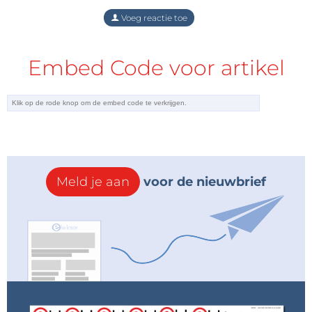
onderdelen en
componenten
mogelijk niet meer
Voeg reactie toe
beschikbaar. Toch kan het project u inspireren om
een nieuw ontwerp te starten.
Embed Code voor artikel
Tagmelding:
Abonneer u op de tag
Inschrijven
Circuits & Circuit Design
en u
ontvangt een e-mail zodra er een nieuw item
hierover op onze website wordt gepubliceerd!
Meld je aan
voor de nieuwbrief