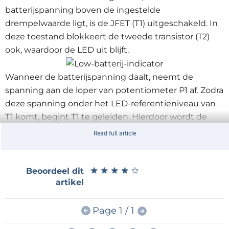
batterijspanning boven de ingestelde
drempelwaarde ligt, is de JFET (T1) uitgeschakeld. In
deze toestand blokkeert de tweede transistor (T2)
ook, waardoor de LED uit blijft.
Wanneer de batterijspanning daalt, neemt de
spanning aan de loper van potentiometer P1 af. Zodra
deze spanning onder het LED-referentieniveau van
T1 komt, begint T1 te geleiden. Hierdoor wordt de
basis van T2 omlaag getrokken zodat deze eveneens
Read full article
gaat geleiden. Dankzij C1 begint de LED te knipperen
om aan te geven dat de batterijspanning te laag is
geworden en dat de batterij binnenkort moet
★
★
★
★
★
★
★
★
★
★
Beoordeel dit
artikel
worden vervangen. Als de batterijspanning verder
zakt, gaat de LED continu branden totdat de
spanning zo laag wordt dat het licht definitief
Page 1 / 1
uitgaat.