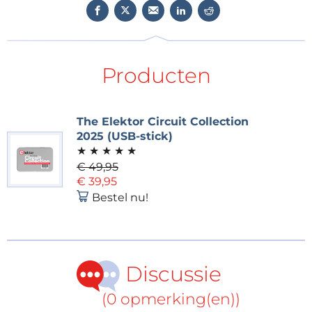
Aanvullende componenten verfijnen het gedrag van
de schakeling. Weerstand R2 beperkt de
basisstroom van T2, terwijl R3 de LED-stroom instelt.
Producten
Condensator C1 bepaalt de knipperfrekwentie.
Potentiometer P1 dient om het schakelniveau in te
stellen, zodat de schakeling geschikt is voor
The Elektor Circuit Collection
2025 (USB-stick)
verschillende batterijcondities of voorkeuren.
★
★
★
★
★
Het project
€ 49,95
€ 39,95
Het originele artikel, “Low-Battery Indicator for 9 V
Bestel nu!
Batteries,” verscheen in Elektor september/oktober
2016. Hier vindt u
het artikel.
Discussie
Noot van de redactie: Het artikel verscheen
oorspronkelijk in een editie van Elektor uit 2016.
(0 opmerking(en))
Vanwege de leeftijd van het project zijn sommige