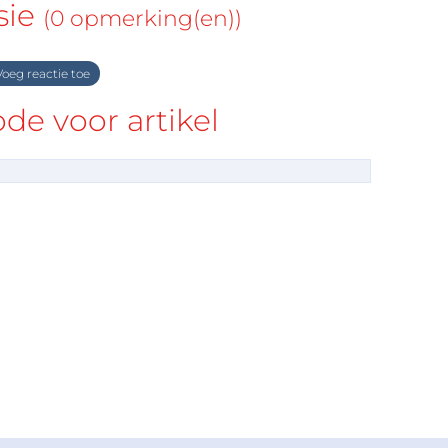
sie
(0 opmerking(en))
oeg reactie toe
e voor artikel