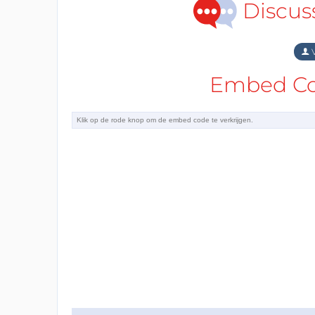
Discus
V
Embed Cod