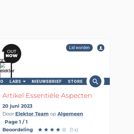
Lid worden
RO
LABS
NIEUWSBRIEF
STORE
eken
Artikel Essentiële Aspecten
20 juni 2023
Door
Elektor Team
op
Algemeen
Page 1 / 1
Beoordeling
★
★
★
★
★
★
★
★
★
★
(1 x)