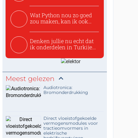
zoeken:https://www.ti...
Wat Python nou zo goed
zou maken, kan ik ook
niet...
Denken jullie nu echt dat
ik onderdelen in Turkije...
Meest gelezen
Audiotronica:
Bromonderdrukking
Direct vloeistofgekoelde
vermogensmodules voor
tractieomvormers in
elektrische
bedrijfsvoertuigen