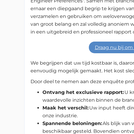
Engineer Preferences". Samen met branc
ernaar een diepgaand begrip te krijgen van 
verzamelen en gebruiken om weloverwogen
van groot belang en zal volledig anoniem 
in een uitgebreid en professioneel rapport
Draag nu bij om 
We begrijpen dat uw tijd kostbaar is, daa
eenvoudig mogelijk gemaakt. Het kost sle
Door deel te nemen aan deze enquête profi
Ontvang het exclusieve rapport:
U kr
waardevolle inzichten binnen de bran
Maak het verschil:
Uw input heeft dir
onze industrie.
Spannende beloningen:
Als blijk van
beschikbaar gesteld. Bovendien ontv