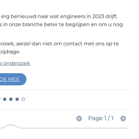
g benieuwd naar wat engineers in 2023 drijft.
nds in onze branche beter te begrijpen en om u nog
zoek, aarzel dan niet om contact met ons op te
bijdrage.
OE MEE
★
★
★
★
★
★
★
★
★
★
Page 1 / 1