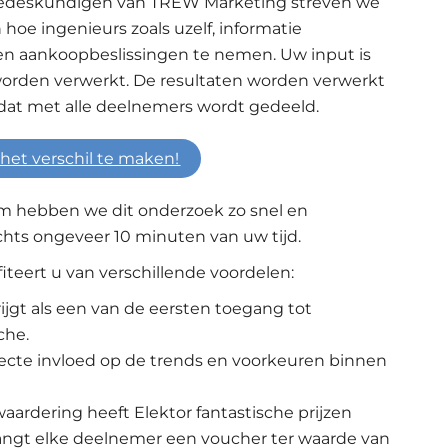
hedeskundigen van TREW Marketing streven we
hoe ingenieurs zoals uzelf, informatie
 aankoopbeslissingen te nemen. Uw input is
worden verwerkt. De resultaten worden verwerkt
 dat met alle deelnemers wordt gedeeld.
het verschil te maken!
rom hebben we dit onderzoek zo snel en
chts ongeveer 10 minuten van uw tijd.
teert u van verschillende voordelen:
ijgt als een van de eersten toegang tot
che.
ecte invloed op de trends en voorkeuren binnen
 waardering heeft Elektor fantastische prijzen
angt elke deelnemer een voucher ter waarde van