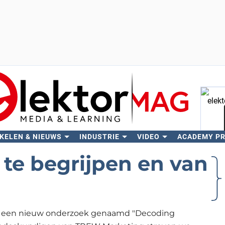
KELEN & NIEUWS
INDUSTRIE
VIDEO
ACADEMY P
Zo
 te begrijpen en van
an een nieuw onderzoek genaamd "Decoding