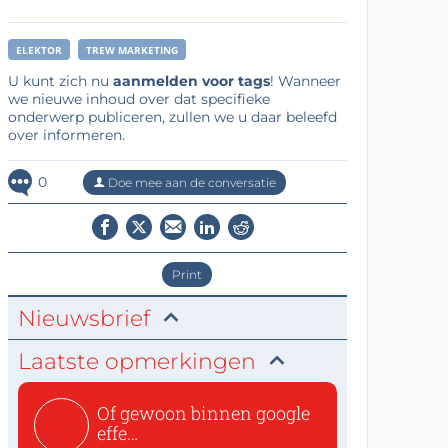
ELEKTOR
TREW MARKETING
U kunt zich nu
aanmelden voor tags
! Wanneer
we nieuwe inhoud over dat specifieke
onderwerp publiceren, zullen we u daar beleefd
over informeren.
0
Doe mee aan de conversatie
Print
Nieuwsbrief
Laatste opmerkingen
Of gewoon binnen google
effe