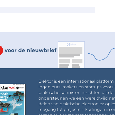
voor de nieuwbrief
Elektor is een internationaal platform
ingenieurs, makers en startups voorzi
praktische kennis en inzichten uit de 
ondersteunen we een wereldwijd net
delen van praktische electronica oplo
toegang tot projecten, kortingen in 