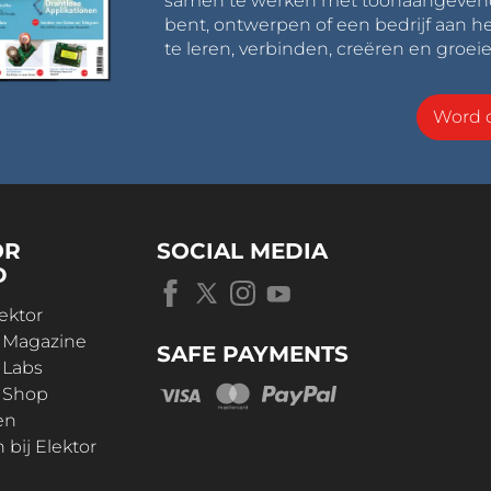
samen te werken met toonaangevende 
bent, ontwerpen of een bedrijf aan he
te leren, verbinden, creëren en groeie
Word o
OR
SOCIAL MEDIA
D
ektor
r Magazine
SAFE PAYMENTS
 Labs
r Shop
en
bij Elektor