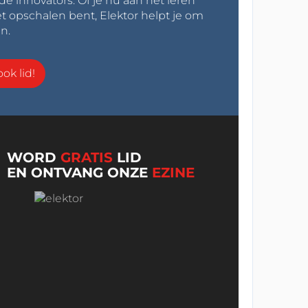
innovators. Of je nu aan het leren
t opschalen bent, Elektor helpt je om
n.
ok lid!
WORD
GRATIS
LID
EN ONTVANG ONZE
EZINE