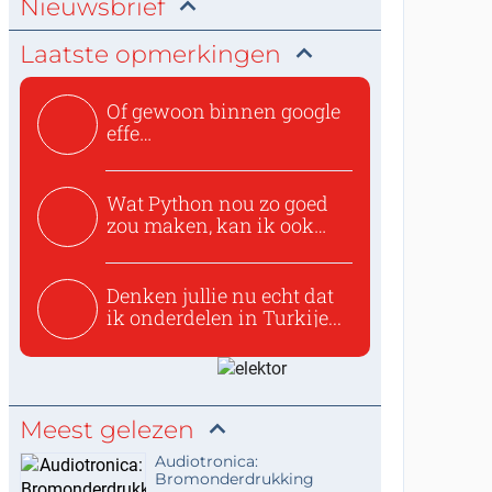
Nieuwsbrief
Laatste opmerkingen
Of gewoon binnen google
effe
zoeken:https://www.ti...
Wat Python nou zo goed
zou maken, kan ik ook
niet...
Denken jullie nu echt dat
ik onderdelen in Turkije...
Meest gelezen
Audiotronica:
Bromonderdrukking