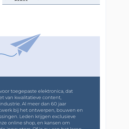
 voor toegepaste elektronica, dat
et van kwalitatieve content,
industrie. Al meer dan 60 jaar
werk bij het ontwerpen, bouwen en
ssingen. Leden krijgen exclusieve
onze online shop, en kansen om