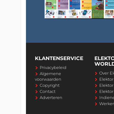
KLANTENSERVICE
ELEKT
WORL
Privacybeleid
Over El
Algemene
voorwaarden
Elekto
Copyright
Elektor
Contact
Elekto
Adverteren
Indien
Werken 