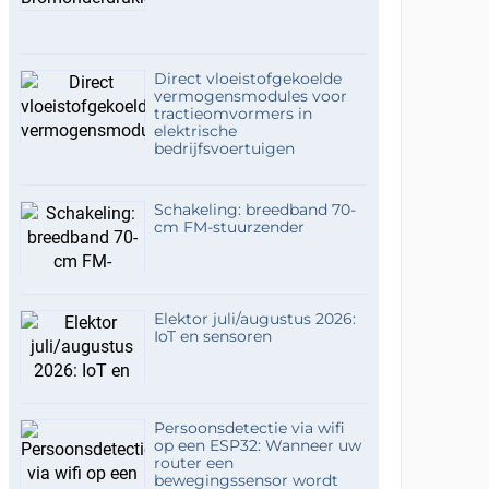
Direct vloeistofgekoelde
vermogensmodules voor
tractieomvormers in
elektrische
bedrijfsvoertuigen
Schakeling: breedband 70-
cm FM-stuurzender
Elektor juli/augustus 2026:
IoT en sensoren
Persoonsdetectie via wifi
op een ESP32: Wanneer uw
router een
bewegingssensor wordt