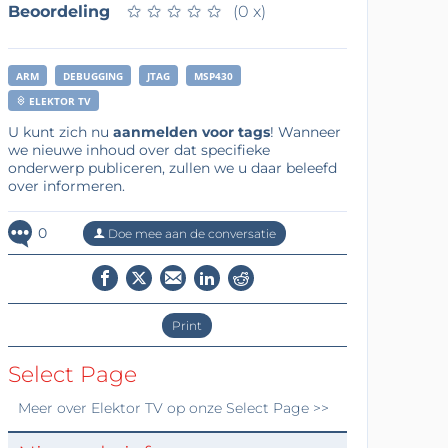
Beoordeling
★
★
★
★
★
★
★
★
★
★
(0 x)
ARM
DEBUGGING
JTAG
MSP430
ELEKTOR TV
U kunt zich nu
aanmelden voor tags
! Wanneer
we nieuwe inhoud over dat specifieke
onderwerp publiceren, zullen we u daar beleefd
over informeren.
0
Doe mee aan de conversatie
Print
Select Page
Meer over
Elektor TV
op onze Select Page >>