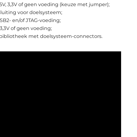
5V, 3,3V of geen voeding (keuze met jumper);
uiting voor doelsysteem;
SB2- en/of JTAG-voeding;
3,3V of geen voeding;
tbibliotheek met doelsysteem-connectors.