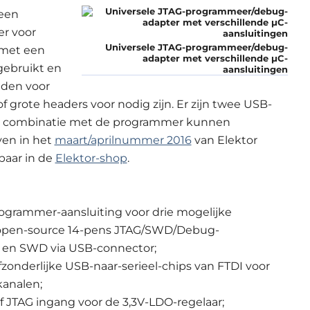
 een
r voor
Universele JTAG-programmeer/debug-
 met een
adapter met verschillende µC-
gebruikt en
aansluitingen
eden voor
 grote headers voor nodig zijn. Er zijn twee USB-
f in combinatie met de programmer kunnen
ven in het
maart/aprilnummer 2016
van Elektor
baar in de
Elektor-shop
.
ogrammer-aansluiting voor drie mogelijke
 open-source 14-pens JTAG/SWD/Debug-
 en SWD via USB-connector;
onderlijke USB-naar-serieel-chips van FTDI voor
kanalen;
 JTAG ingang voor de 3,3V-LDO-regelaar;