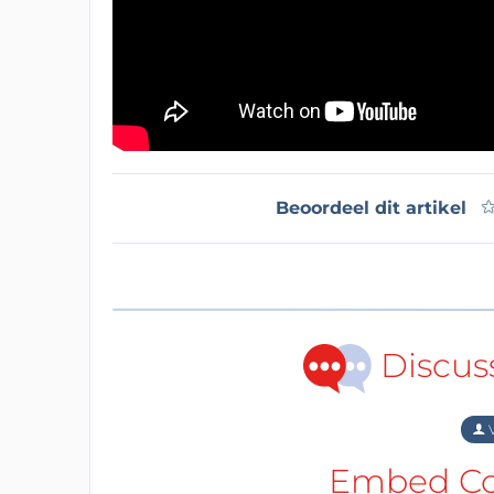
Beoordeel dit artikel
Discus
V
Embed Cod