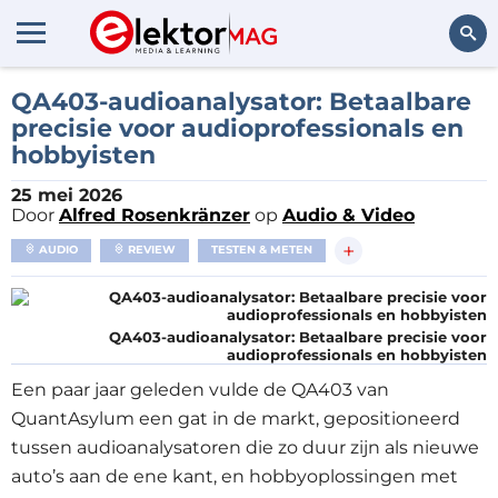
Zoeken
QA403-audioanalysator: Betaalbare
precisie voor audioprofessionals en
hobbyisten
25 mei 2026
Door
Alfred Rosenkränzer
op
Audio & Video
+
AUDIO
REVIEW
TESTEN & METEN
QA403-audioanalysator: Betaalbare precisie voor
audioprofessionals en hobbyisten
Een paar jaar geleden vulde de QA403 van
QuantAsylum een gat in de markt, gepositioneerd
tussen audioanalysatoren die zo duur zijn als nieuwe
auto’s aan de ene kant, en hobbyoplossingen met