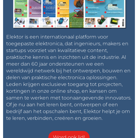
hebben de markt verlaten, omdat hun producten
niet konden tippen aan de kwaliteit van Audio
Precision en ook niet aanzienlijk goedkoper waren.
Daardoor blijft de mogelijkheid over om naar
Elektor is een internationaal platform voor
gebruikte apparaten te zoeken. De prijzen zijn echter
toegepaste elektronica, dat ingenieurs, makers en
nog steeds hoog, en het is duidelijk dat deze
startups voorziet van kwalitatieve content,
apparaten niet langer worden onderhouden of
praktische kennis en inzichten uit de industrie. Al
gerepareerd. Gezien de kosten van reparaties
meer dan 60 jaar ondersteunen we een
betekent een defect meestal een “total loss”.
wereldwijd netwerk bij het ontwerpen, bouwen en
delen van praktische electronica oplossingen.
Audiometingen voor beginners
Leden krijgen exclusieve toegang tot projecten,
kortingen in onze online shop, en kansen om
Voor wie nieuw is in audiomeettechniek is het
samen te werken met toonaangevende innovators.
gebruik van een geluidskaart of USB-audio-interface
Of je nu aan het leren bent, ontwerpen of een
met meetsoftware van derden, die meestal ten
bedrijf aan het opschalen bent, Elektor helpt je om
minste in een basisversie gratis beschikbaar is (zie
te leren, verbinden, creëren en groeien.
het tekstkader “Measurement Software for Audio
Interfaces”), een goede plek om te beginnen.
Word ook lid!