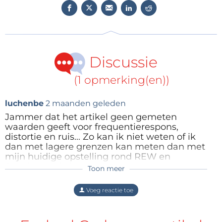
gebouwd als een “black box” zonder
bedieningselementen, behalve de aan/uit-
schakelaar, en worden pas een meetapparaat
wanneer ze met een pc en hun speciale
bedieningssoftware worden gebruikt. Ingangs- en
Discussie
uitgangsniveaus zijn, zoals gebruikelijk bij
(1 opmerking(en))
meetapparatuur, gekalibreerd en bieden een groter
instelbereik.
luchenbe
2 maanden geleden
Jammer dat het artikel geen gemeten
waarden geeft voor frequentierespons,
QA403 – kenmerken in één oogopslag
distortie en ruis... Zo kan ik niet weten of ik
24-bit ADC/DAC
dan met lagere grenzen kan meten dan met
Tot 192 kSamples/s
mijn huidige opstelling rond REW en
SpeakerWorkshop.
8 ingangsversterkingsbereiken (0 tot +42 dBV)
Toon meer
Antwoord
4 uitgangsversterkingsbereiken (–12 tot
Voeg reactie toe
+18 dBV)
Volledig geïsoleerd van de pc
Differentiële ingang/uitgang