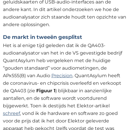
geluidskaarten of USB-audio-interfaces aan de
andere kant. In dit artikel onderzoeken we hoe de
audioanalysator zich staande houdt ten opzichte van
andere oplossingen.
De markt in tweeën gesplitst
Het is al enige tijd geleden dat ik de QA403-
audioanalysator van het in de VS gevestigde bedrijf
QuantAsylum heb vergeleken met de huidige
“gouden standaard” voor audiometingen, de
APx555(B) van Audio
Precision
. QuantAsylum heeft
de coronavirus- en chipcrisis overleefd en verkoopt
de QA403 (zie
Figuur 1
) blijkbaar in aanzienlijke
aantallen, en de software wordt voortdurend
bijgewerkt. Toen ik destijds het Elektor-artikel
schreef
, vond ik de hardware en software zo goed
voor de prijs dat ik het door Elektor geleverde
apparaat heb gekocht (zelfs voordat de test was