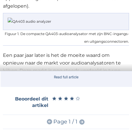
afgelopen).
Figuur 1. De compacte QA403-audioanalysator met zijn BNC-ingangs-
en uitgangsconnectoren.
Een paar jaar later is het de moeite waard om
opnieuw naar de markt voor audioanalysatoren te
kijken. Deze markt is nog steeds verdeeld in twee
Read full article
segmenten: ten eerste apparaten die specifiek zijn
ontworpen voor metingen, en ten tweede
geluidskaarten of USB-audio-interfaces, die pas
★
★
★
★
★
★
★
★
★
★
Beoordeel dit
meetapparaten worden wanneer ze met speciale
artikel
software worden gebruikt, wat betekent dat u
bepaalde beperkingen moet accepteren.
Page 1 / 1
De professionele meetapparaten zijn meestal