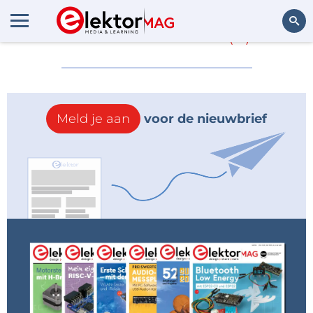
Meer over
2018
(0)
Zoeken
Meld je aan
voor de nieuwbrief