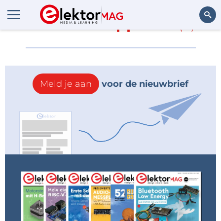
Meer over
Apple TV
(0)
Zoeken
Meld je aan
voor de nieuwbrief