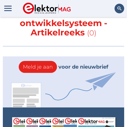
Meer over
ARMee-
ontwikkelsysteem -
Zoeken
Artikelreeks
(0)
Meld je aan
voor de nieuwbrief