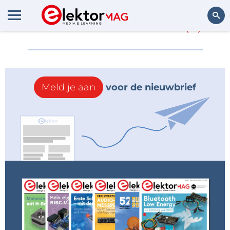
Meer over
CES 2019
(0)
Zoeken
Meld je aan
voor de nieuwbrief