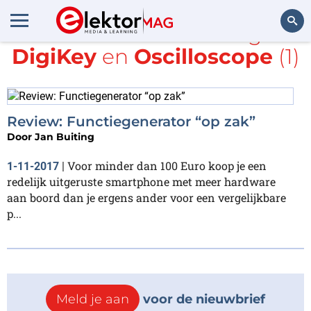
Alle items met de tags
DigiKey
en
Oscilloscope
(1)
Zoeken
Review: Functiegenerator “op zak”
Door
Jan Buiting
Voor minder dan 100 Euro koop je een
1-11-2017
|
redelijk uitgeruste smartphone met meer hardware
aan boord dan je ergens ander voor een vergelijkbare
p...
Meld je aan
voor de nieuwbrief