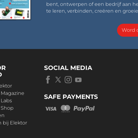
bent, ontwerpen of een bedrijf aan he
te leren, verbinden, creëren en groeie
Word o
OR
SOCIAL MEDIA
D
ektor
r Magazine
SAFE PAYMENTS
 Labs
r Shop
en
bij Elektor