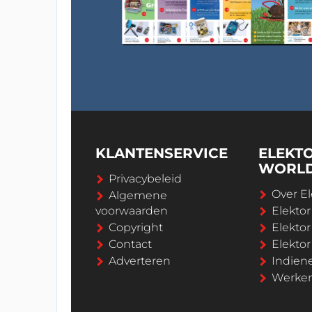
KLANTENSERVICE
ELEKT
WORL
Privacybeleid
Over El
Algemene
voorwaarden
Elekto
Copyright
Elektor
Contact
Elekto
Adverteren
Indien
Werken 