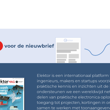
voor de nieuwbrief
Elektor is een internationaal platform
ingenieurs, makers en startups voorzi
praktische kennis en inzichten uit de 
ondersteunen we een wereldwijd net
delen van praktische electronica oplo
toegang tot projecten, kortingen in 
samen te werken met toonaangevende 