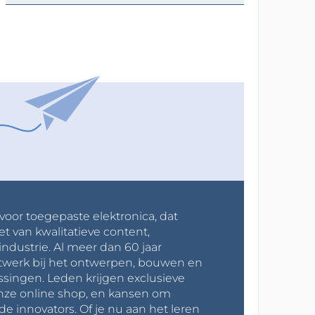
 voor toegepaste elektronica, dat
et van kwalitatieve content,
industrie. Al meer dan 60 jaar
werk bij het ontwerpen, bouwen en
ssingen. Leden krijgen exclusieve
onze online shop, en kansen om
innovators. Of je nu aan het leren