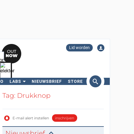
Lid worden
RO
LABS
NIEUWSBRIEF
STORE
eken
Tag: Drukknop
E-mail alert instellen
inschrijven
Nieuwsbrief