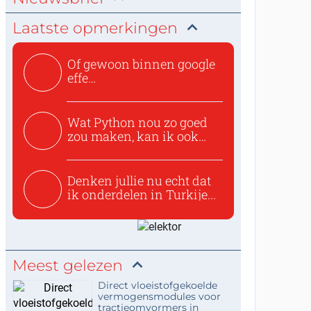
Laatste opmerkingen
Of gewoon binnen google
effe
zoeken:https://www.ti...
Wat Python nou zo goed
zou maken, kan ik ook
niet...
Denken jullie nu echt dat
ik onderdelen in Turkije...
Meest gelezen
Direct vloeistofgekoelde
vermogensmodules voor
tractieomvormers in