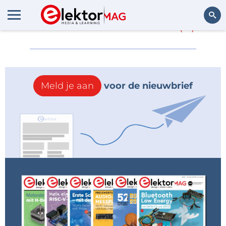
Meer over
ECIA-FR
(0)
Zoeken
Meld je aan
voor de nieuwbrief