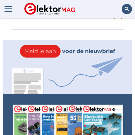
Meer over
FlowCloud
(0)
Zoeken
Meld je aan
voor de nieuwbrief