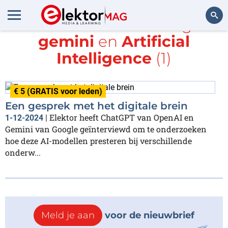
Alle items met de tags
gemini
en
Artificial
Zoeken
Intelligence
(1)
€ 5 (GRATIS voor leden)
Een gesprek met het digitale brein
Elektor heeft ChatGPT van OpenAI en
1-12-2024
|
Gemini van Google geïnterviewd om te onderzoeken
hoe deze AI-modellen presteren bij verschillende
onderw...
Meld je aan
voor de nieuwbrief