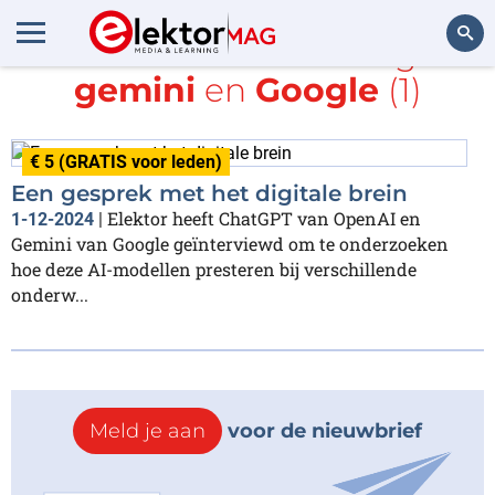
Alle items met de tags
gemini
en
Google
(1)
Zoeken
€ 5 (GRATIS voor leden)
Een gesprek met het digitale brein
Elektor heeft ChatGPT van OpenAI en
1-12-2024
|
Gemini van Google geïnterviewd om te onderzoeken
hoe deze AI-modellen presteren bij verschillende
onderw...
Meld je aan
voor de nieuwbrief