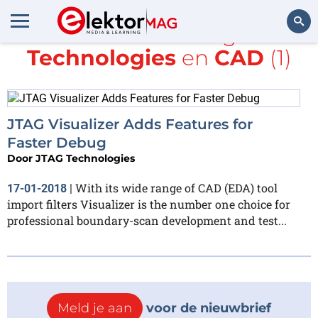
Alle items met de tags
JTAG
Technologies
en
CAD
(1)
Zoeken
JTAG Visualizer Adds Features for
Faster Debug
Door
JTAG Technologies
With its wide range of CAD (EDA) tool
17-01-2018
|
import filters Visualizer is the number one choice for
professional boundary-scan development and test...
Meld je aan
voor de nieuwbrief