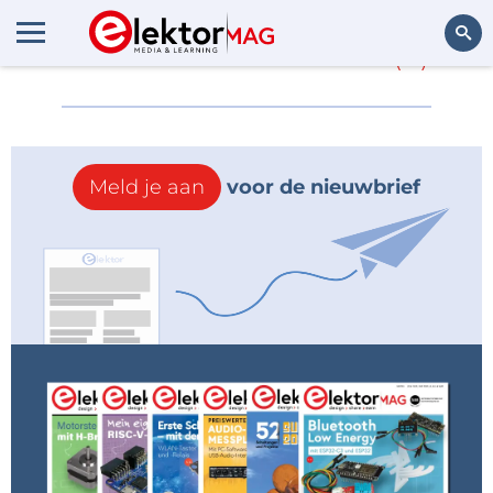
Meer over
LPC2148
(0)
Zoeken
Meld je aan
voor de nieuwbrief