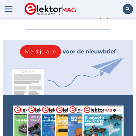
Meer over
MBS
(0)
Zoeken
Meld je aan
voor de nieuwbrief