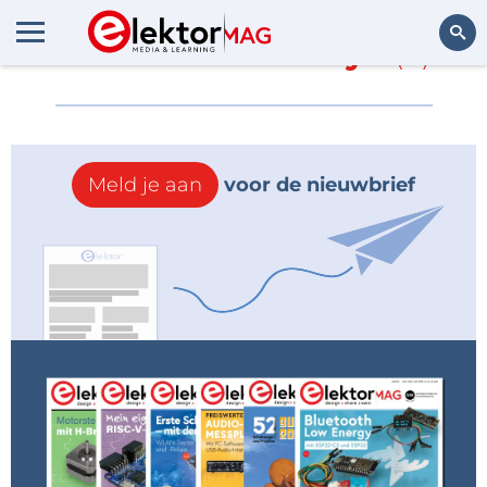
Meer over
Mobileye
(0)
Zoeken
Meld je aan
voor de nieuwbrief