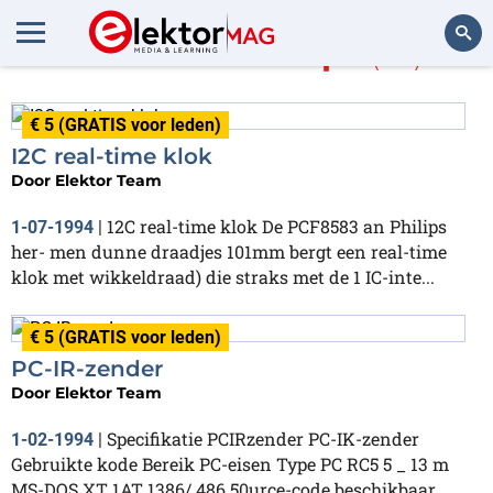
Meer over
Philips
(20)
Zoeken
€ 5 (GRATIS voor leden)
I2C real-time klok
Door
Elektor Team
12C real-time klok De PCF8583 an Philips
1-07-1994
|
her- men dunne draadjes 101mm bergt een real-time
klok met wikkeldraad) die straks met de 1 IC-inte...
€ 5 (GRATIS voor leden)
PC-IR-zender
Door
Elektor Team
Specifikatie PCIRzender PC-IK-zender
1-02-1994
|
Gebruikte kode Bereik PC-eisen Type PC RC5 5 _ 13 m
MS-DOS XT 1AT 1386/ 486 50urce-code beschikbaar