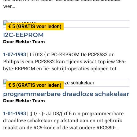
wer...
€ 5 (GRATIS voor leden)
I2C-EEPROM
Door
Elektor Team
I i 013 { r: PC-EEPROM De PCF8582 an
1-07-1993
|
Philips is een PCF8582 kan tijdens wis/ 1 top iew 256-
byte-EEPROM en be- schrijf-operaties oplopen tot...
€ 5 (GRATIS voor leden)
programmeerbare draadloze schakelaar
Door
Elektor Team
;{ 1/ - )- JJ DS/( rf 6 n n programmeerbare
1-01-1993
|
draadloze schakelaar op afstand aan en uit gebruik
maakt an de RC5-kode of de wat oudere RECS80-...