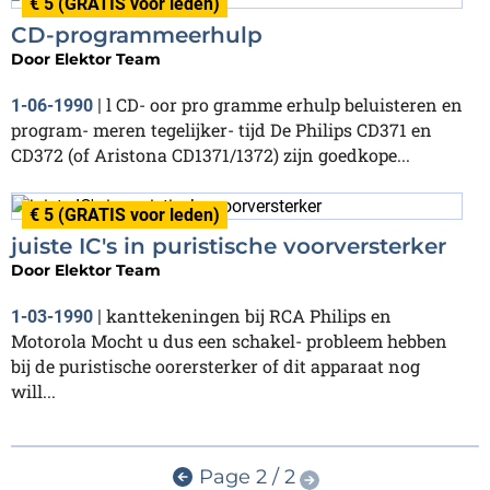
€ 5 (GRATIS voor leden)
CD-programmeerhulp
Door
Elektor Team
l CD- oor pro gramme erhulp beluisteren en
1-06-1990
|
program- meren tegelijker- tijd De Philips CD371 en
CD372 (of Aristona CD1371/1372) zijn goedkope...
€ 5 (GRATIS voor leden)
juiste IC's in puristische voorversterker
Door
Elektor Team
kanttekeningen bij RCA Philips en
1-03-1990
|
Motorola Mocht u dus een schakel- probleem hebben
bij de puristische oorersterker of dit apparaat nog
will...
Page 2 / 2