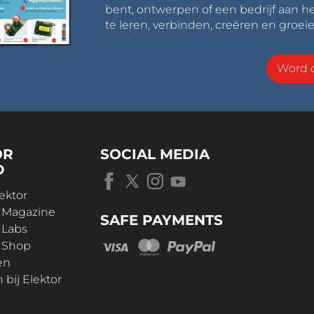
bent, ontwerpen of een bedrijf aan he
te leren, verbinden, creëren en groeie
Word o
OR
SOCIAL MEDIA
D
ektor
r Magazine
SAFE PAYMENTS
 Labs
r Shop
en
bij Elektor