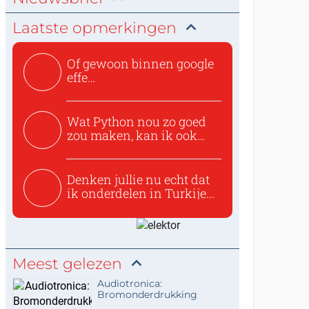
Laatste opmerkingen
Of gewoon binnen google
effe
zoeken:https://www.ti...
Wat Python nou zo goed
zou maken, kan ik ook
niet...
Denken jullie nu echt dat
ik onderdelen in Turkije...
Meest gelezen
Audiotronica:
Bromonderdrukking