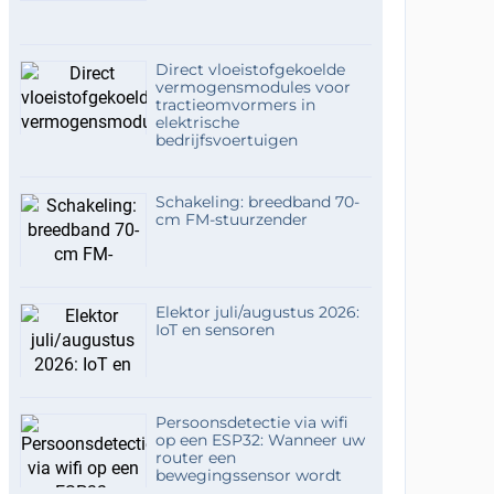
Direct vloeistofgekoelde
vermogensmodules voor
tractieomvormers in
elektrische
bedrijfsvoertuigen
Schakeling: breedband 70-
cm FM-stuurzender
Elektor juli/augustus 2026:
IoT en sensoren
Persoonsdetectie via wifi
op een ESP32: Wanneer uw
router een
bewegingssensor wordt