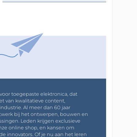
 voor toegepaste elektronica, dat
et van kwalitatieve content,
industrie. Al meer dan 60 jaar
werk bij het ontwerpen, bouwen en
ssingen. Leden krijgen exclusieve
onze online shop, en kansen om
innovators. Of je nu aan het leren