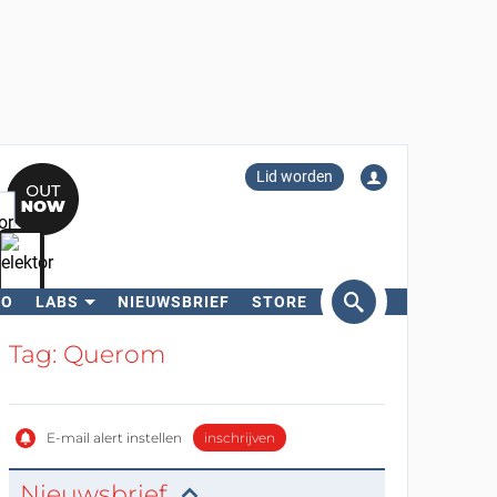
Lid worden
RO
LABS
NIEUWSBRIEF
STORE
eken
Tag: Querom
E-mail alert instellen
inschrijven
Nieuwsbrief