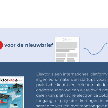
voor de nieuwbrief
Elektor is een internationaal platform
ingenieurs, makers en startups voorzi
praktische kennis en inzichten uit de 
ondersteunen we een wereldwijd net
delen van praktische electronica oplo
toegang tot projecten, kortingen in 
samen te werken met toonaangevende 