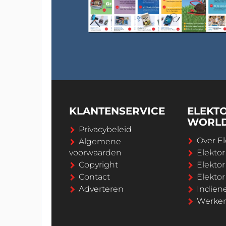
KLANTENSERVICE
ELEKT
WORL
Privacybeleid
Over El
Algemene
voorwaarden
Elekto
Copyright
Elektor
Contact
Elekto
Adverteren
Indien
Werken 