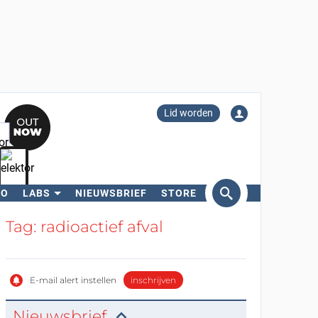
Lid worden
RO
LABS
NIEUWSBRIEF
STORE
eken
Tag: radioactief afval
E-mail alert instellen
inschrijven
Nieuwsbrief