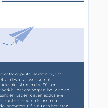
 voor toegepaste elektronica, dat
et van kwalitatieve content,
industrie. Al meer dan 60 jaar
werk bij het ontwerpen, bouwen en
ssingen. Leden krijgen exclusieve
onze online shop, en kansen om
innovators. Of je nu aan het leren