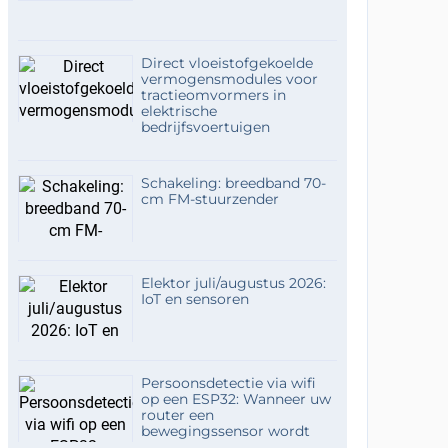
Direct vloeistofgekoelde
vermogensmodules voor
tractieomvormers in
elektrische
bedrijfsvoertuigen
Schakeling: breedband 70-
cm FM-stuurzender
Elektor juli/augustus 2026:
IoT en sensoren
Persoonsdetectie via wifi
op een ESP32: Wanneer uw
router een
bewegingssensor wordt