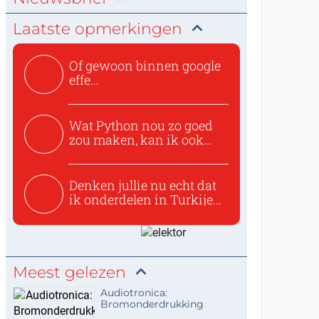
Laatste opmerkingen
Of gewoon binnen google
effe
zoeken:https://www.ti...
Wat Python nou zo goed
zou maken, kan ik ook
niet...
Denken jullie nu echt dat
ik onderdelen in Turkije...
Meest gelezen
Audiotronica:
Bromonderdrukking