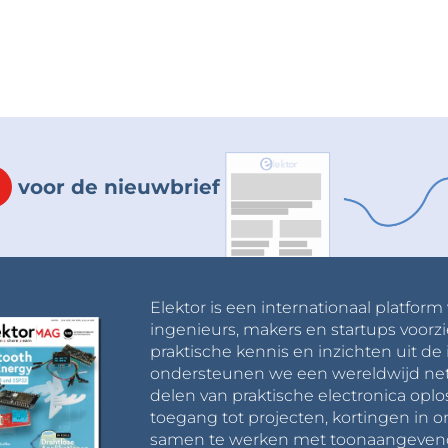
voor de nieuwbrief
Elektor is een internationaal platform
ingenieurs, makers en startups voorzi
praktische kennis en inzichten uit de 
ondersteunen we een wereldwijd net
delen van praktische electronica oplo
toegang tot projecten, kortingen in 
samen te werken met toonaangevende 