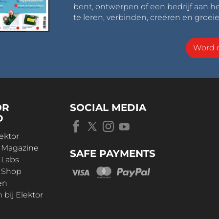
bent, ontwerpen of een bedrijf aan he
te leren, verbinden, creëren en groeie
Word o
OR
SOCIAL MEDIA
D
ektor
r Magazine
SAFE PAYMENTS
 Labs
r Shop
en
bij Elektor