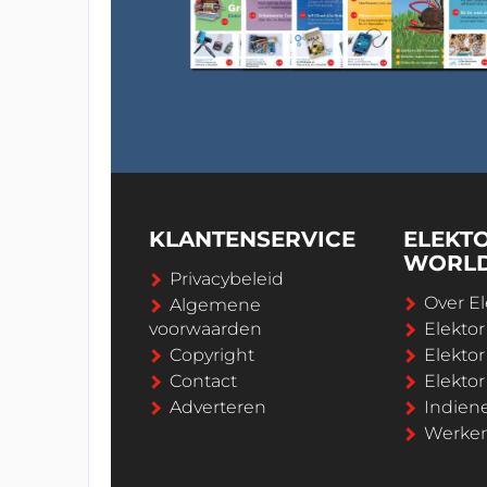
KLANTENSERVICE
ELEKT
WORL
Privacybeleid
Over El
Algemene
voorwaarden
Elekto
Copyright
Elektor
Contact
Elekto
Adverteren
Indien
Werken 