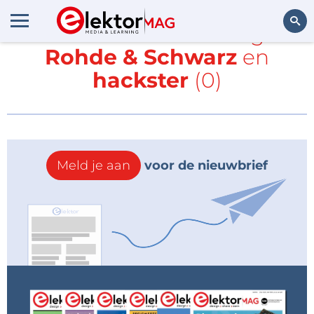
Alle items met de tags
Rohde & Schwarz
en
Zoeken
hackster
(0)
Meld je aan
voor de nieuwbrief