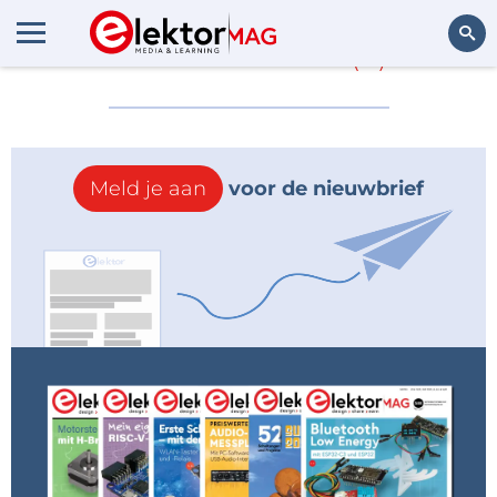
Meer over
Siri
(0)
Zoeken
Meld je aan
voor de nieuwbrief