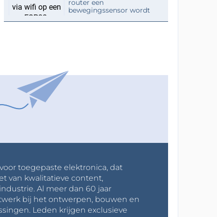
router een
bewegingssensor wordt
 voor toegepaste elektronica, dat
et van kwalitatieve content,
industrie. Al meer dan 60 jaar
werk bij het ontwerpen, bouwen en
ssingen. Leden krijgen exclusieve