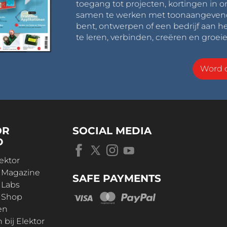
toegang tot projecten, kortingen in 
samen te werken met toonaangevende 
bent, ontwerpen of een bedrijf aan he
te leren, verbinden, creëren en groeie
Word o
OR
SOCIAL MEDIA
D
ektor
r Magazine
SAFE PAYMENTS
 Labs
r Shop
en
bij Elektor