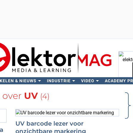
KELEN & NIEUWS
INDUSTRIE
VIDEO
ACADEMY P
Zo
 over
UV
(4)
UV barcode lezer voor
ra
onzichtbare markering