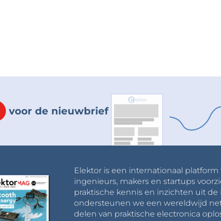
voor de nieuwbrief
Elektor is een internationaal platform
ingenieurs, makers en startups voorzi
praktische kennis en inzichten uit de 
ondersteunen we een wereldwijd net
delen van praktische electronica oplo