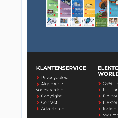
KLANTENSERVICE
ELEKT
WORL
Privacybeleid
Over El
Algemene
voorwaarden
Elekto
Copyright
Elektor
Contact
Elekto
Adverteren
Indien
Werken 