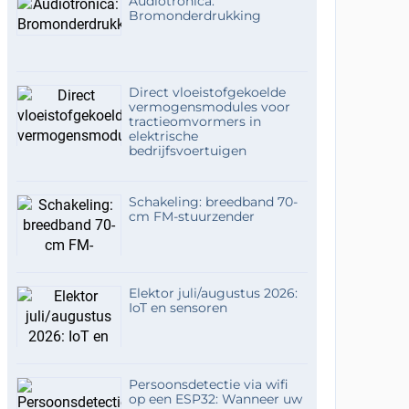
Audiotronica:
Bromonderdrukking
Direct vloeistofgekoelde
vermogensmodules voor
tractieomvormers in
elektrische
bedrijfsvoertuigen
Schakeling: breedband 70-
cm FM-stuurzender
Elektor juli/augustus 2026:
IoT en sensoren
Persoonsdetectie via wifi
op een ESP32: Wanneer uw