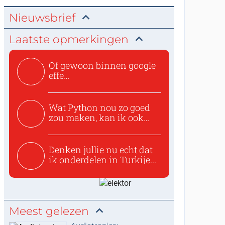
Nieuwsbrief
Laatste opmerkingen
Of gewoon binnen google
effe
zoeken:https://www.ti...
Wat Python nou zo goed
zou maken, kan ik ook
niet...
Denken jullie nu echt dat
ik onderdelen in Turkije...
Meest gelezen