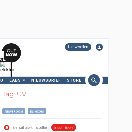
Lid worden
RO
LABS
NIEUWSBRIEF
STORE
eken
Tag: UV
NEWSROOM
ELINCOM
E-mail alert instellen
inschrijven