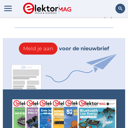
Meer over
Valencell
(0)
Zoeken
Meld je aan
voor de nieuwbrief