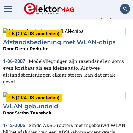
Meer over
WLAN
(14)
Zoeken
€ 5 (GRATIS voor leden)
Afstandsbediening met WLAN-chips
Door
Dieter Perkuhn
Modelvliegtuigen zijn razendsnel en soms
1-06-2007
|
even kostbaar als een kleine auto. Als twee
afstandsbedieningen elkaar storen, kan dat fatale
gevol...
€ 5 (GRATIS voor leden)
WLAN gebundeld
Door
Stefan Tauschek
Sinds ADSL-routers met ingebouwd WLAN
1-12-2006
|
bij het afsluiten van een ADSL-abonnement gratis