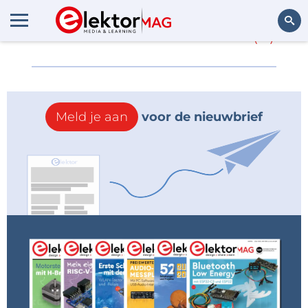
Meer over
Zumtobel
(0)
Zoeken
Meld je aan
voor de nieuwbrief