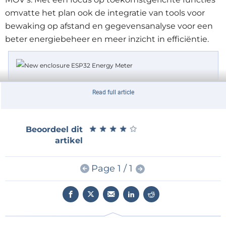
omvatte het plan ook de integratie van tools voor
bewaking op afstand en gegevensanalyse voor een
beter energiebeheer en meer inzicht in efficiëntie.
Figuur 1. De nieuw ontworpen behuizing van de ESP32-energiemeter.
Read full article
In dit artikel blijven onze hoofddoelen hetzelfde en
zijn er veel wijzigingen aangebracht om het project
★
★
★
★
★
★
★
★
★
★
Beoordeel dit
veiliger in gebruik te maken, de productiekosten te
artikel
verlagen en de afmetingen te verkleinen. Zoals al
eerder opgemerkt, was de afmetingen van de
Page 1 / 1
prototype-print 100×100 mm. Na het testen zijn
enkele componenten verwijderd en is de layout van
de print geoptimaliseerd, waardoor de afmetingen
voor deze versie zijn teruggebracht tot 79,5×79,5 mm