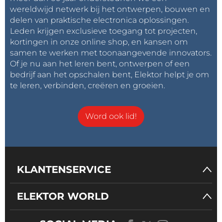
drukken. De componenten hebben een
wereldwijd netwerk bij het ontwerpen, bouwen en
beschermingsklasse IP65 of IP67.
delen van praktische electronica oplossingen.
Leden krijgen exclusieve toegang tot projecten,
kortingen in onze online shop, en kansen om
Paneelmontageknop met één stabiele positie.
samen te werken met toonaangevende innovators.
Of je nu aan het leren bent, ontwerpen of een
Micro-schakelaars
bedrijf aan het opschalen bent, Elektor helpt je om
te leren, verbinden, creëren en groeien.
Micro-schakelaars
zijn vooral bekend bij
elektronicahobbyisten van diverse
ontwikkelingsmodules, waar ze niet alleen dienen als
Word ook lid!
universele gebruiksknoppen maar ook bijvoorbeeld
als reset signaal activatoren. Het is echter
vermeldenswaard dat micro-schakelaars vaak te
vinden zijn in huishoudelijke apparaten, meestal
KLANTENSERVICE
verborgen achter het apparaatpaneel. Ze zijn ook
terug te vinden in vrijwel elk elektronisch apparaat,
ELEKTOR WORLD
vooral die met kleine afmetingen.