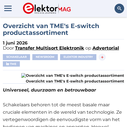
Zoeken
Overzicht van TME's E-switch
productassortiment
1 juni 2026
Door
Transfer Multisort Elektronik
op
Advertorial
+
SCHAKELAAR
NEWSROOM
ELEKTOR INDUSTRY
TME
Overzicht van TME's E-switch productassortiment
Universeel, duurzaam en betrouwbaar
Schakelaars behoren tot de meest basale maar
cruciale elementen in de wereld van technologie. Ze
vertegenwoordigen de eenvoudigste vorm van het
bedienen van machines en apparaten. Hoewel