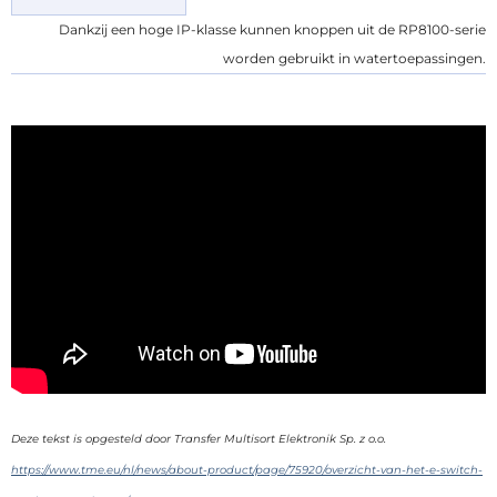
Dankzij een hoge IP-klasse kunnen knoppen uit de RP8100-serie
worden gebruikt in watertoepassingen.
Deze tekst is opgesteld door Transfer Multisort Elektronik Sp. z o.o.
https://www.tme.eu/nl/news/about-product/page/75920/overzicht-van-het-e-switch-