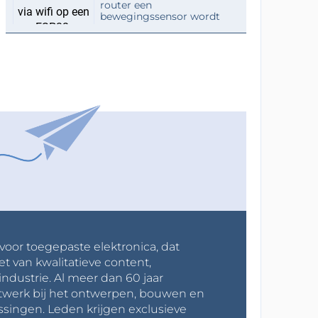
router een
bewegingssensor wordt
 voor toegepaste elektronica, dat
et van kwalitatieve content,
industrie. Al meer dan 60 jaar
werk bij het ontwerpen, bouwen en
ssingen. Leden krijgen exclusieve