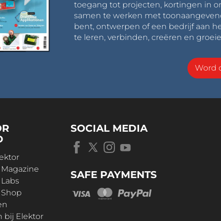
toegang tot projecten, kortingen in 
samen te werken met toonaangevende 
bent, ontwerpen of een bedrijf aan he
te leren, verbinden, creëren en groeie
Word o
OR
SOCIAL MEDIA
D
ektor
r Magazine
SAFE PAYMENTS
 Labs
r Shop
en
bij Elektor