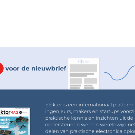
voor de nieuwbrief
Elektor is een internationaal platform
ingenieurs, makers en startups voorzi
praktische kennis en inzichten uit de 
ondersteunen we een wereldwijd net
delen van praktische electronica oplo