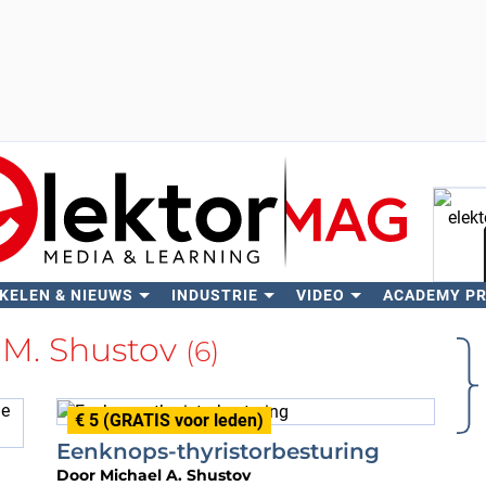
KELEN & NIEUWS
INDUSTRIE
VIDEO
ACADEMY P
Zo
 M. Shustov
(6)
€ 5 (GRATIS voor leden)
Eenknops-thyristorbesturing
Door
Michael A. Shustov