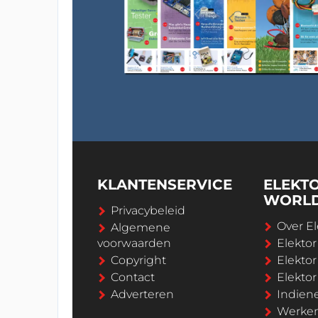
KLANTENSERVICE
ELEKT
WORL
Privacybeleid
Over El
Algemene
voorwaarden
Elekto
Copyright
Elektor
Contact
Elekto
Adverteren
Indien
Werken 