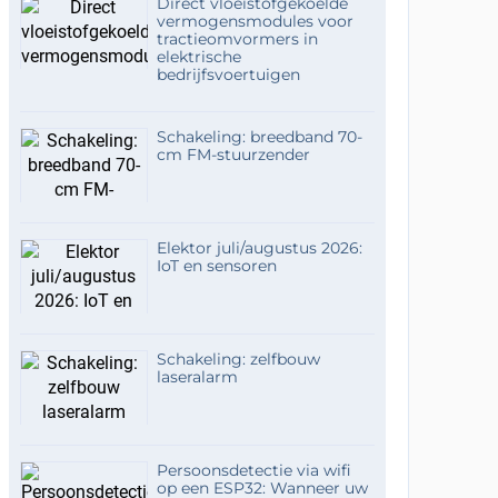
Direct vloeistofgekoelde
vermogensmodules voor
tractieomvormers in
elektrische
bedrijfsvoertuigen
Schakeling: breedband 70-
cm FM-stuurzender
Elektor juli/augustus 2026:
IoT en sensoren
Schakeling: zelfbouw
laseralarm
Persoonsdetectie via wifi
op een ESP32: Wanneer uw