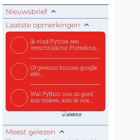
Nieuwsbrief
Laatste opmerkingen
Ik vind Python een
verschrikking: Plotseling
zijn...
Of gewoon binnen google
effe
zoeken:https://www.ti...
Wat Python nou zo goed
zou maken, kan ik ook
niet...
Meest gelezen