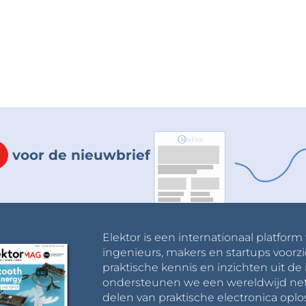
voor de nieuwbrief
Elektor is een internationaal platform
ingenieurs, makers en startups voorzi
praktische kennis en inzichten uit de 
ondersteunen we een wereldwijd net
delen van praktische electronica oplo