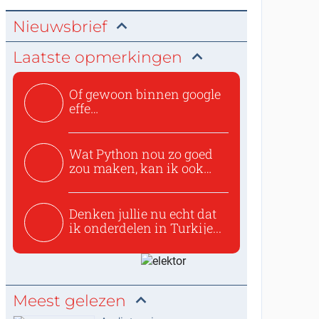
Nieuwsbrief
Laatste opmerkingen
Of gewoon binnen google
effe
zoeken:https://www.ti...
Wat Python nou zo goed
zou maken, kan ik ook
niet...
Denken jullie nu echt dat
ik onderdelen in Turkije...
Meest gelezen