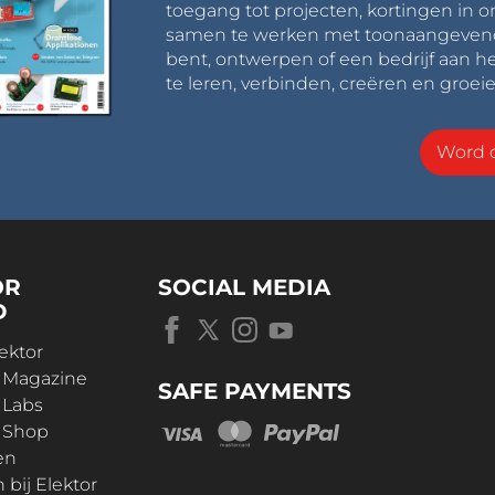
toegang tot projecten, kortingen in 
samen te werken met toonaangevende 
bent, ontwerpen of een bedrijf aan he
te leren, verbinden, creëren en groeie
Word o
OR
SOCIAL MEDIA
D
ektor
r Magazine
SAFE PAYMENTS
 Labs
r Shop
en
bij Elektor