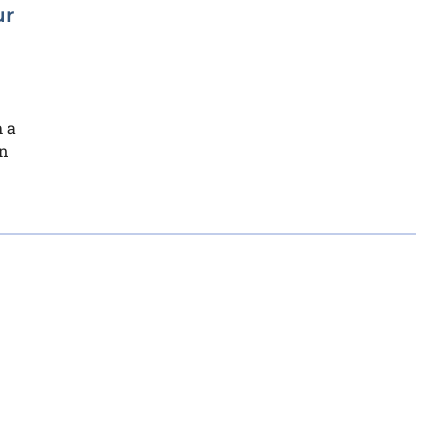
ur
h a
an