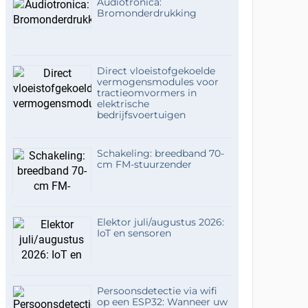
Audiotronica:
Bromonderdrukking
Direct vloeistofgekoelde
vermogensmodules voor
tractieomvormers in
elektrische
bedrijfsvoertuigen
Schakeling: breedband 70-
cm FM-stuurzender
Elektor juli/augustus 2026:
IoT en sensoren
Persoonsdetectie via wifi
op een ESP32: Wanneer uw