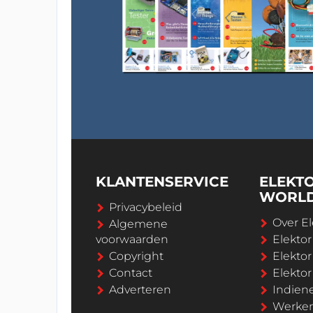
KLANTENSERVICE
ELEKT
WORL
Privacybeleid
Over El
Algemene
voorwaarden
Elekto
Copyright
Elektor
Contact
Elekto
Adverteren
Indien
Werken 