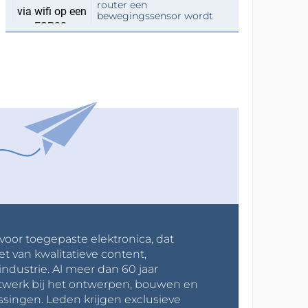
router een
bewegingssensor wordt
 voor toegepaste elektronica, dat
et van kwalitatieve content,
industrie. Al meer dan 60 jaar
werk bij het ontwerpen, bouwen en
ssingen. Leden krijgen exclusieve