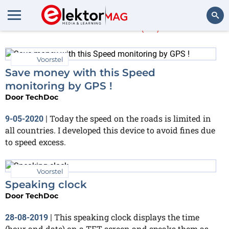
TechDoc
(16)
Zoeken
Voorstel
Save money with this Speed
monitoring by GPS !
Door
TechDoc
Today the speed on the roads is limited in
9-05-2020
|
all countries. I developed this device to avoid fines due
to speed excess.
Voorstel
Speaking clock
Door
TechDoc
This speaking clock displays the time
28-08-2019
|
(hour and date) on a TFT screen and speaks them as