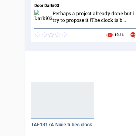
Door
Darki03
Perhaps a project already done but i
try to propose it !The clock is b...
10.1k
TAF1317A Nixie tubes clock