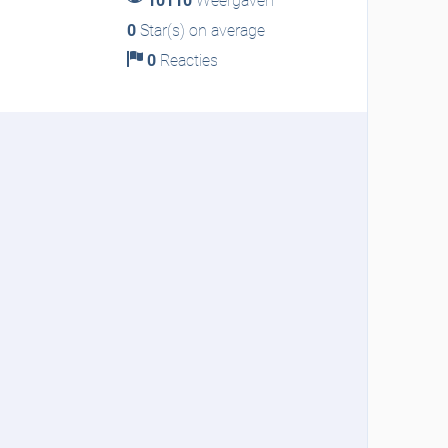
10110
Weergaven
0
Star(s) on average
0
Reacties