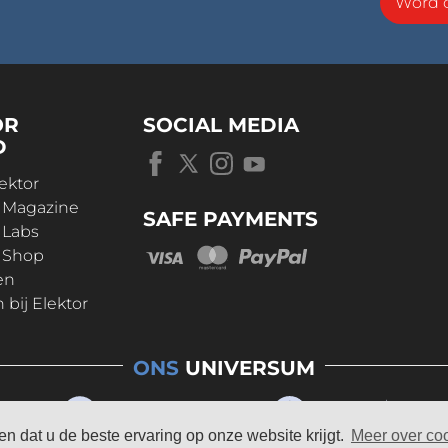
Word o
OR
SOCIAL MEDIA
D
ektor
r Magazine
SAFE PAYMENTS
 Labs
r Shop
en
bij Elektor
ONS
UNIVERSUM
n dat u de beste ervaring op onze website krijgt.
Meer over co