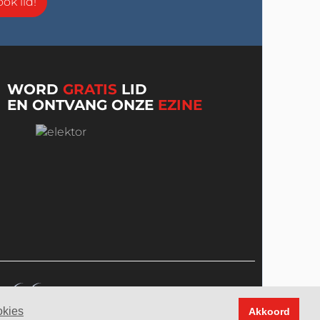
ok lid!
WORD
GRATIS
LID
EN ONTVANG ONZE
EZINE
okies
Akkoord