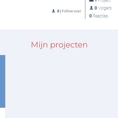
1
Project
0
Volgers
0
|
Follow user
0
Reacties
Mijn projecten