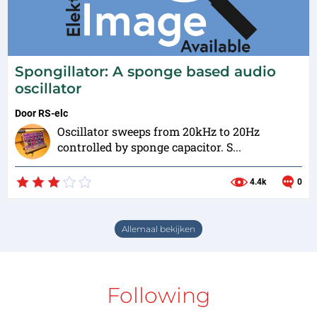
Spongillator: A sponge based audio
oscillator
Door
RS-elc
Oscillator sweeps from 20kHz to 20Hz
controlled by sponge capacitor. S...
4.4k
0
Allemaal bekijken
Following