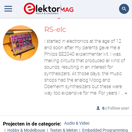
MijnLAB
Zoeken
RS-elc
I started in electronics at the age of 12
and soon after my parents gave me a
Philips EE2040 experimenter kit. I was
making circuits that produced all kind of
sounds, resulting in an interest for
synthesizers. At those days, the music
shops had the analog Moog and
Oberheim synthesizers but these were
way too expensive for me. For years I ...
+
6
|
Follow user
Projecten in de categorie:
Audio & Video
Hobby & Modelbouw
Testen & Meten
Embedded Programming