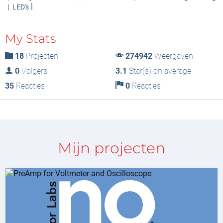
LED's
My Stats
18
Projecten
274942
Weergaven
0
Volgers
3.1
Star(s) on average
35
Reacties
0
Reacties
Mijn projecten