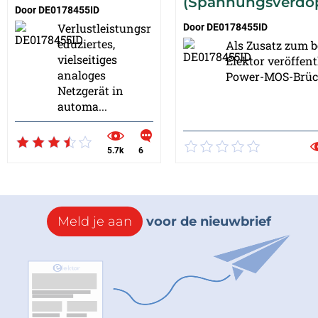
(Spannungsverdo
Door
DE0178455ID
Verlustleistungsr
Door
DE0178455ID
eduziertes,
Als Zusatz zum be
vielseitiges
Elektor veröffent
analoges
Power-MOS-Brück
Netzgerät in
automa...
5.7k
6
Meld je aan
voor de nieuwbrief