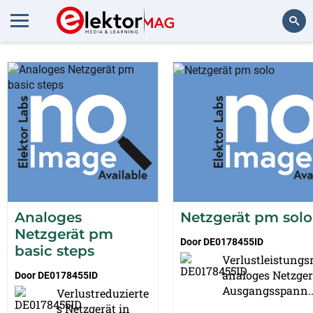
Project van DE0178455ID
Zoeken
Analoges
Netzgerät pm solo
Netzgerät pm
Door
DE0178455ID
basic steps
Verlustleistungs
analoges Netzger
Door
DE0178455ID
Ausgangsspann..
Verlustreduzierte
s Netzgerät in