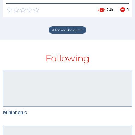
2.4k
0
Allemaal bekijken
Following
Miniphonic