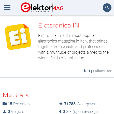
MijnLAB
Zoeken
Elettronica IN
Elettronica In is the most popular
electronics magazine in Italy, that brings
together enthusiasts and professionals
with a multitude of projects aimed to the
widest fields of application.
1
|
Follow user
My Stats
15
Projecten
71788
Weergaven
0
Volgers
4.0
Star(s) on average