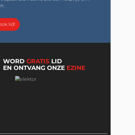
n.
ok lid!
WORD
GRATIS
LID
EN ONTVANG ONZE
EZINE