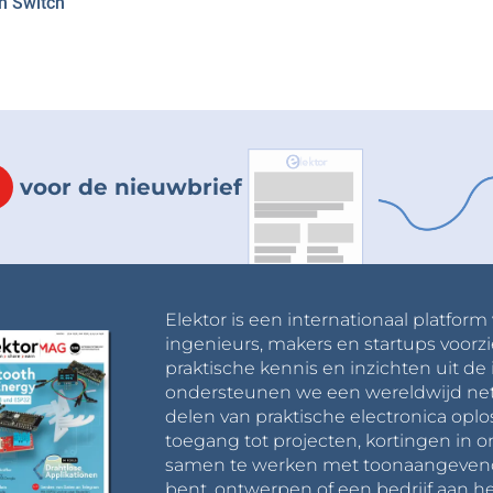
 Switch
voor de nieuwbrief
Elektor is een internationaal platform
ingenieurs, makers en startups voorzi
praktische kennis en inzichten uit de 
ondersteunen we een wereldwijd net
delen van praktische electronica oplo
toegang tot projecten, kortingen in 
samen te werken met toonaangevende 
bent, ontwerpen of een bedrijf aan he