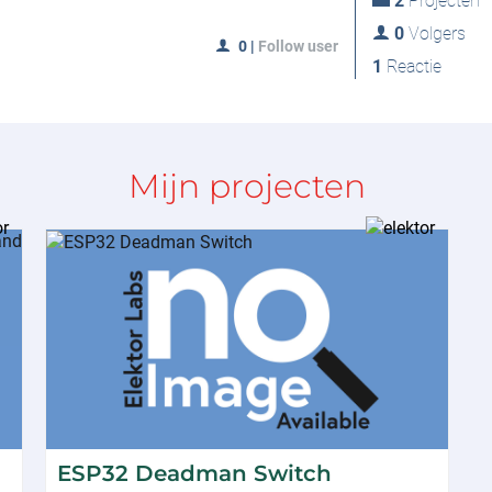
2
Projecten
0
Volgers
0
|
Follow user
1
Reactie
Mijn projecten
ESP32 Deadman Switch