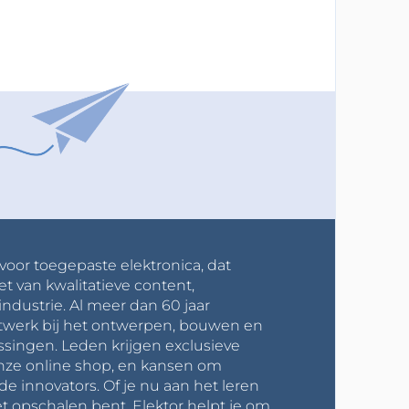
 voor toegepaste elektronica, dat
et van kwalitatieve content,
industrie. Al meer dan 60 jaar
werk bij het ontwerpen, bouwen en
ssingen. Leden krijgen exclusieve
onze online shop, en kansen om
innovators. Of je nu aan het leren
t opschalen bent, Elektor helpt je om