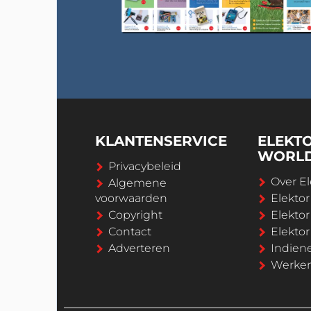
KLANTENSERVICE
ELEKT
WORL
Privacybeleid
Over El
Algemene
voorwaarden
Elekto
Copyright
Elektor
Contact
Elekto
Adverteren
Indien
Werken 