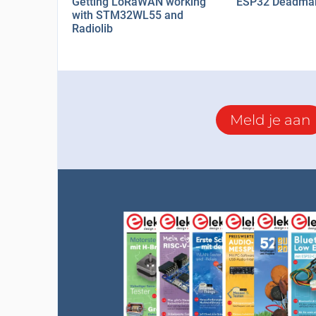
Getting LoRaWAN working
ESP32 Deadman
with STM32WL55 and
Radiolib
Meld je aan