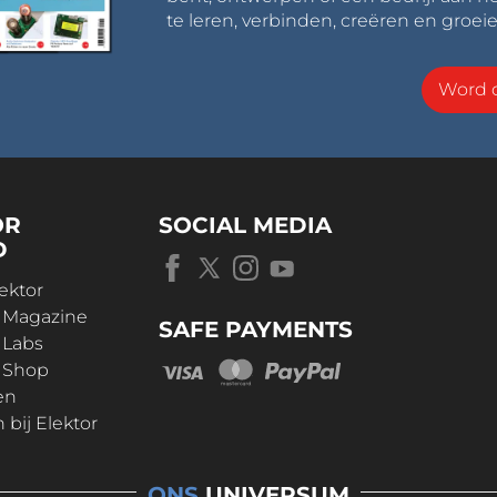
te leren, verbinden, creëren en groeie
Word o
OR
SOCIAL MEDIA
D
ektor
r Magazine
SAFE PAYMENTS
 Labs
r Shop
en
bij Elektor
ONS
UNIVERSUM