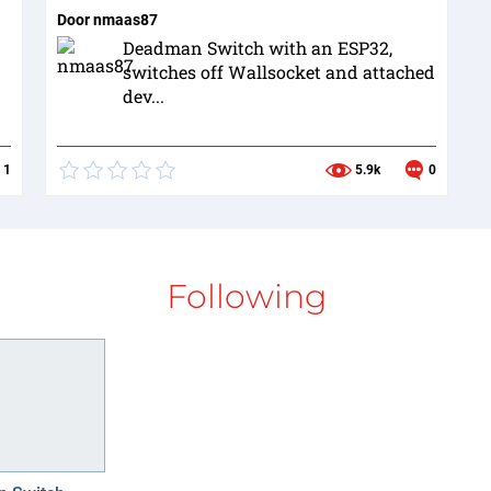
Door
nmaas87
Deadman Switch with an ESP32,
switches off Wallsocket and attached
dev...
1
5.9k
0
Following