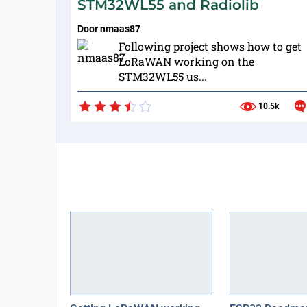
STM32WL55 and Radiolib
Door
nmaas87
Following project shows how to get
LoRaWAN working on the
STM32WL55 us...
10.5k