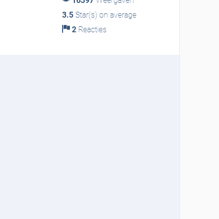
16397
Weergaven
3.5
Star(s) on average
2
Reacties