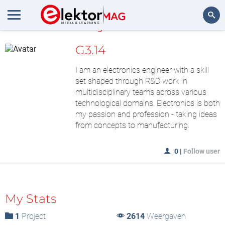
MijnLAB
Zoeken
G3.14
I am an electronics engineer with a skill
set shaped through R&D work in
multidisciplinary teams across various
technological domains. Electronics is both
my passion and profession - taking ideas
from concepts to manufacturing.
0
|
Follow user
My Stats
1
Project
2614
Weergaven