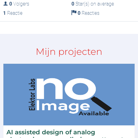
0
Volgers
0
Star(s) on average
1
Reactie
0
Reacties
Mijn projecten
AI assisted design of analog