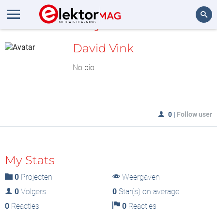
MijnLAB
Zoeken
David Vink
No bio
0
|
Follow user
My Stats
0
Projecten
Weergaven
0
Volgers
0
Star(s) on average
0
Reacties
0
Reacties