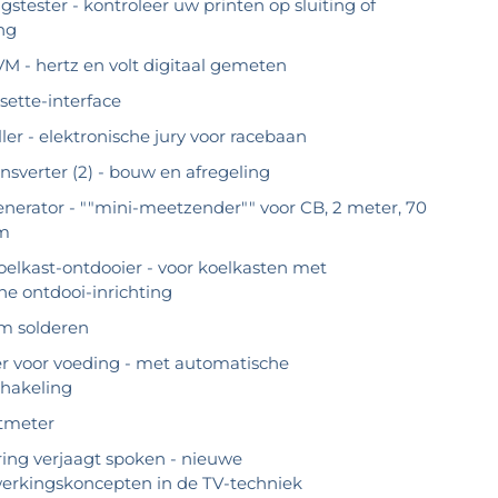
stester - kontroleer uw printen op sluiting of
ng
 - hertz en volt digitaal gemeten
sette-interface
er - elektronische jury voor racebaan
nsverter (2) - bouw en afregeling
nerator - ""mini-meetzender"" voor CB, 2 meter, 70
cm
oelkast-ontdooier - voor koelkasten met
e ontdooi-inrichting
m solderen
 voor voeding - met automatische
hakeling
ltmeter
ering verjaagt spoken - nieuwe
werkingskoncepten in de TV-techniek