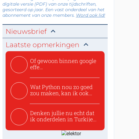
digitale versie (PDF) van onze tijdschriften,
gesorteerd op jaar. Een vast onderdeel van het
abonnement van onze members.
Word ook lid!
Nieuwsbrief
Laatste opmerkingen
Of gewoon binnen google
effe
zoeken:https://www.ti...
Wat Python nou zo goed
zou maken, kan ik ook
niet...
Denken jullie nu echt dat
ik onderdelen in Turkije...