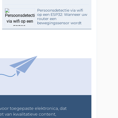
Persoonsdetectie via wifi
op een ESP32: Wanneer uw
router een
bewegingssensor wordt
 voor toegepaste elektronica, dat
et van kwalitatieve content,