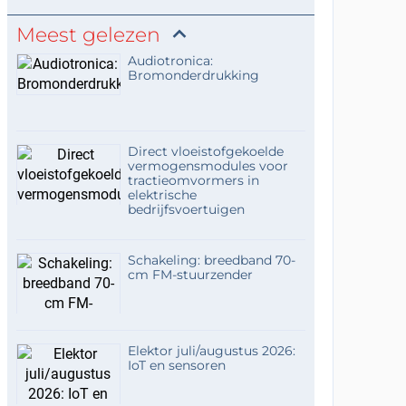
Meest gelezen
Audiotronica:
Bromonderdrukking
Direct vloeistofgekoelde
vermogensmodules voor
tractieomvormers in
elektrische
bedrijfsvoertuigen
Schakeling: breedband 70-
cm FM-stuurzender
Elektor juli/augustus 2026:
IoT en sensoren