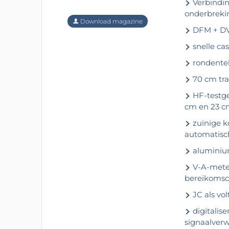
Verbinding
onderbreki
Download magazine
DFM + DVM
snelle cas
rondentell
70 cm tra
HF-testge
cm en 23 
zuinige k
automatisch
aluminiu
V-A-meter
bereikomsc
JC als vo
digitalis
signaalver